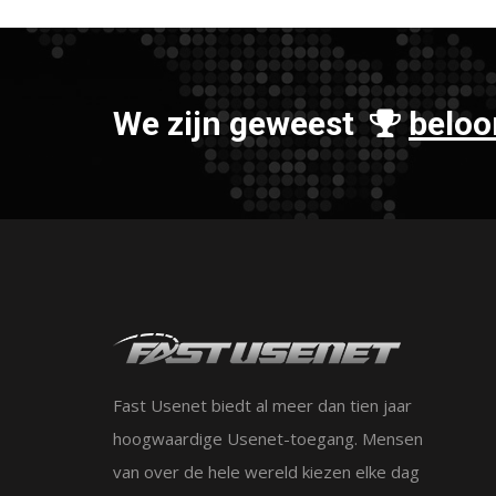
We zijn geweest
beloo
Fast Usenet biedt al meer dan tien jaar
hoogwaardige Usenet-toegang. Mensen
van over de hele wereld kiezen elke dag