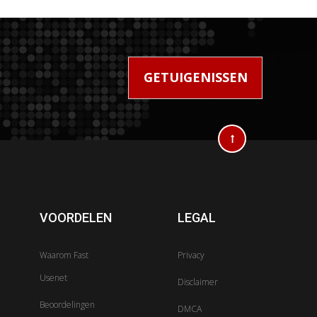
!
GETUIGENISSEN
VOORDELEN
LEGAL
Waarom Fast
Privacy
Usenet
Disclaimer
Beoordelingen
DMCA