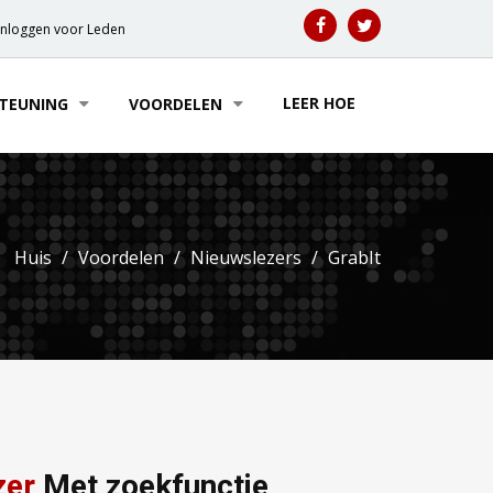
Inloggen voor Leden
LEER HOE
TEUNING
VOORDELEN
Huis
Voordelen
Nieuwslezers
GrabIt
zer
Met zoekfunctie