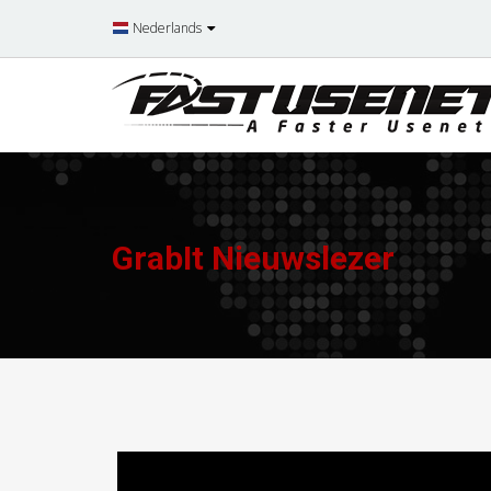
Nederlands
GrabIt Nieuwslezer