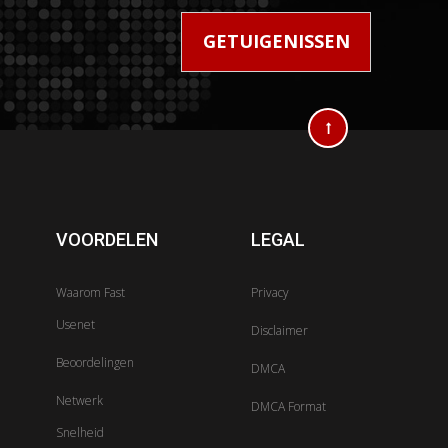
!
GETUIGENISSEN
VOORDELEN
LEGAL
Waarom Fast
Privacy
Usenet
Disclaimer
Beoordelingen
DMCA
Netwerk
DMCA Format
Snelheid