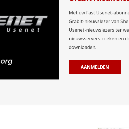
Met uw Fast Usenet-abonnem
GrabIt-nieuwslezer van She
Usenet-nieuwslezers ter we
nieuwsservers zoeken en d
downloaden.
AANMELDEN