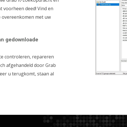
euwe Grab It-zoekopdracht en
at voorheen deed! Vind en
ie overeenkomen met uw
van gedownloade
te controleren, repareren
sch afgehandeld door Grab
neer u terugkomt, staan al