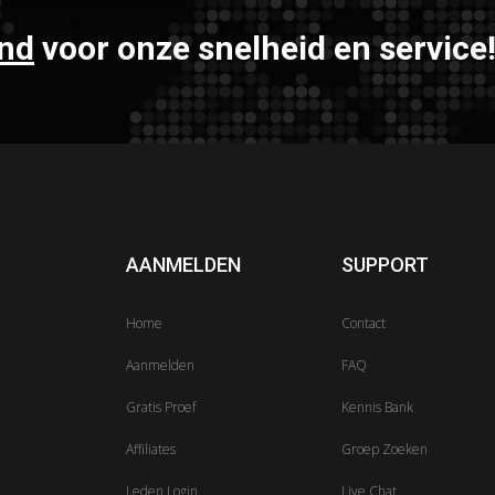
nd
voor onze snelheid en service
AANMELDEN
SUPPORT
Home
Contact
Aanmelden
FAQ
Gratis Proef
Kennis Bank
Affiliates
Groep Zoeken
Leden Login
Live Chat